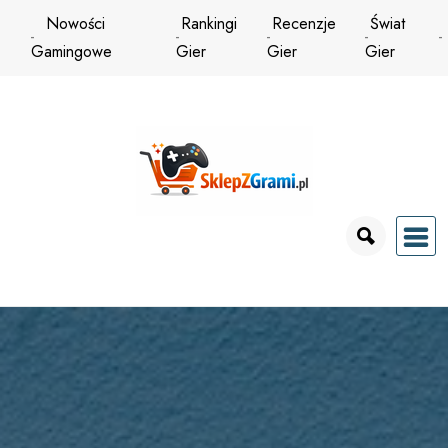
Przejdź
Nowości
Rankingi
Recenzje
Świat
do
Gamingowe
Gier
Gier
Gier
treści