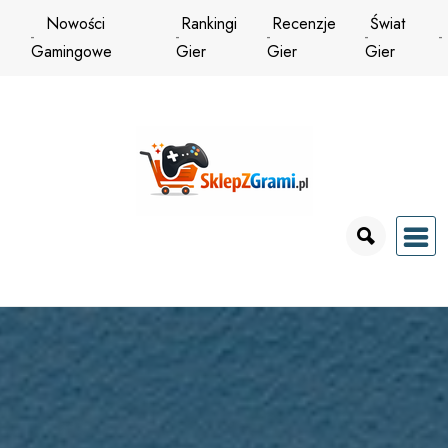
Przejdź
Nowości
Rankingi
Recenzje
Świat
do
Gamingowe
Gier
Gier
Gier
treści