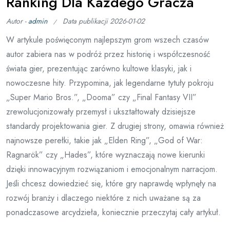
Ranking Dla Każdego Gracza
Autor -
admin
Data publikacji
2026-01-02
W artykule poświęconym najlepszym grom wszech czasów
autor zabiera nas w podróż przez historię i współczesność
świata gier, prezentując zarówno kultowe klasyki, jak i
nowoczesne hity. Przypomina, jak legendarne tytuły pokroju
„Super Mario Bros.”, „Dooma” czy „Final Fantasy VII”
zrewolucjonizowały przemysł i ukształtowały dzisiejsze
standardy projektowania gier. Z drugiej strony, omawia również
najnowsze perełki, takie jak „Elden Ring”, „God of War:
Ragnarök” czy „Hades”, które wyznaczają nowe kierunki
dzięki innowacyjnym rozwiązaniom i emocjonalnym narracjom.
Jeśli chcesz dowiedzieć się, które gry naprawdę wpłynęły na
rozwój branży i dlaczego niektóre z nich uważane są za
ponadczasowe arcydzieła, koniecznie przeczytaj cały artykuł.