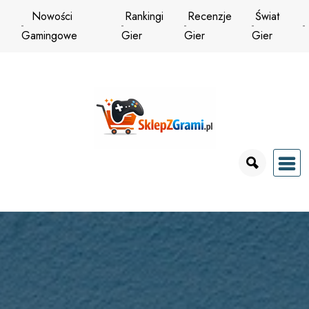
Przejdź
Nowości
Rankingi
Recenzje
Świat
do
Gamingowe
Gier
Gier
Gier
treści