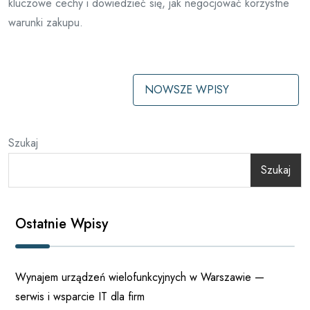
kluczowe cechy i dowiedzieć się, jak negocjować korzystne
warunki zakupu.
Nawigacja
NOWSZE WPISY
po
wpisach
Szukaj
Szukaj
Ostatnie Wpisy
Wynajem urządzeń wielofunkcyjnych w Warszawie —
serwis i wsparcie IT dla firm