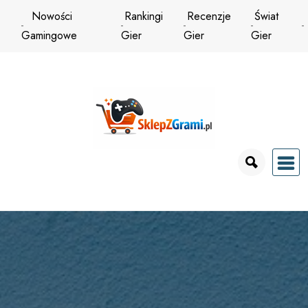
Przejdź
Nowości
Rankingi
Recenzje
Świat
do
Gamingowe
Gier
Gier
Gier
treści